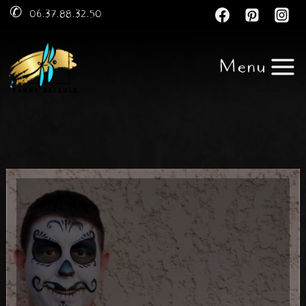
Aller
✆ 06.37.88.32.50
au
contenu
Menu